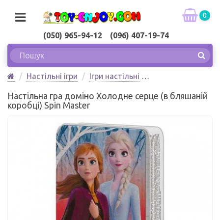
0
(050) 965-94-12 (096) 407-19-74
Настільні ігри
Ігри настільні
Настільна гра доміно Холодне серце (в бляшаній
Настільна гра доміно Холодне серце (в бляшаній
коробці) Spin Master
коробці) Spin Master