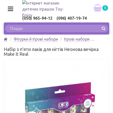
0
(050) 965-94-12 (096) 407-19-74
Фігурки й Ігрові набори
Ігрові набори
Набір з п'яти лаків для нігтів Неонова вечірка Make
Набір з п'яти лаків для нігтів Неонова вечірка
it Real
Make it Real