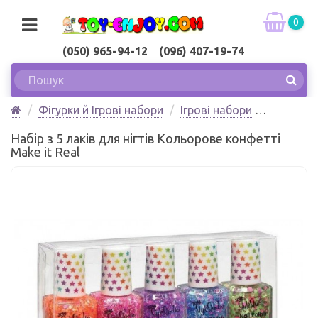
0
(050) 965-94-12 (096) 407-19-74
Фігурки й Ігрові набори
Ігрові набори
Набір з 5 лаків для нігтів Кольорове конфетті Make
Набір з 5 лаків для нігтів Кольорове конфетті
it Real
Make it Real