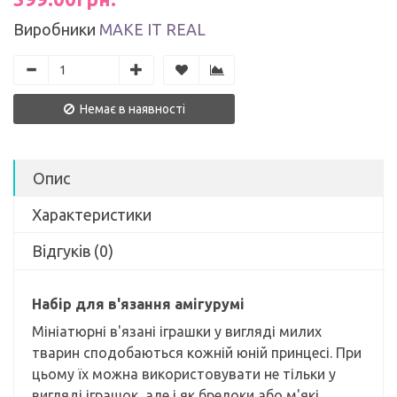
Виробники
MAKE IT REAL
Немає в наявності
Опис
Характеристики
Відгуків (0)
Набір для в'язання амігурумі
Мініатюрні в'язані іграшки у вигляді милих
тварин сподобаються кожній юній принцесі. При
цьому їх можна використовувати не тільки у
вигляді іграшок, але і як брелоки або м'які