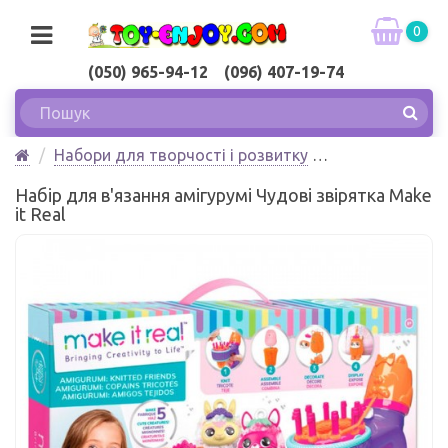
0
(050) 965-94-12 (096) 407-19-74
Набори для творчості і розвитку
Виготовлення іграшок
Набір для в'язання амігурумі Чудові звірятка Make
Набір для в'язання амігурумі Чудові звірятка Make
it Real
it Real