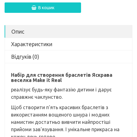
В кошик
Опис
Характеристики
Відгуків (0)
Набір для створення браслетів Яскрава
веселка Make it Real
реалізує будь-яку фантазію дитини і дарує
справжнє чаклунство.
Щоб створити п'ять красивих браслетів з
використанням вощеного шнура і модних
намистин достатньо вивчити найпростіші
прийоми зав'язування. І унікальне прикраса на
кожен день готово.