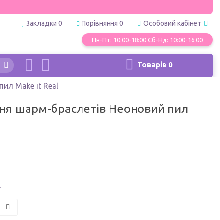
Закладки
0
Порівняння
0
Особовий кабінет
Пн-Пт: 10:00-18:00 Сб-Нд: 10:00-16:00
Товарів
0
ил Make it Real
ння шарм-браслетів Неоновий пил
L