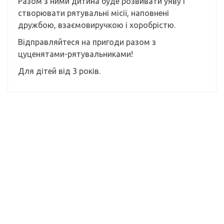
Разом з ними дитина буде розвивати уяву і
створювати рятувальні місії, наповнені
дружбою, взаємовиручкою і хоробрістю.
Відправляйтеся на пригоди разом з
цуценятами-рятувальниками!
Для дітей від 3 років.