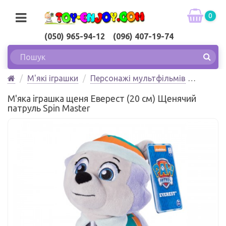
0
(050) 965-94-12 (096) 407-19-74
М'які іграшки
Персонажі мультфільмів
М'яка іграшка щеня Еверест (20 см) Щенячий
М'яка іграшка щеня Еверест (20 см) Щенячий
патруль Spin Master
патруль Spin Master