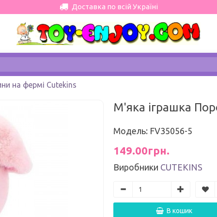
Доставка по всій Україні
ни на фермі Cutekins
М'яка іграшка Пор
Модель: FV35056-5
149.00грн.
Виробники
CUTEKINS
В кошик