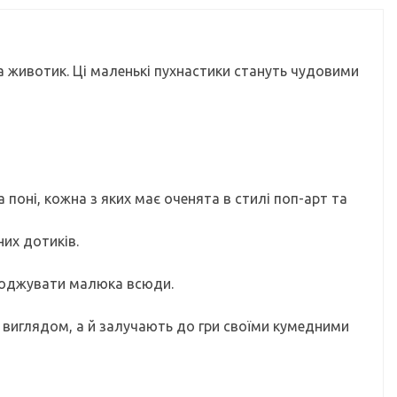
а животик. Ці маленькі пухнастики стануть чудовими
а поні, кожна з яких має оченята в стилі поп-арт та
них дотиків.
оводжувати малюка всюди.
 виглядом, а й залучають до гри своїми кумедними