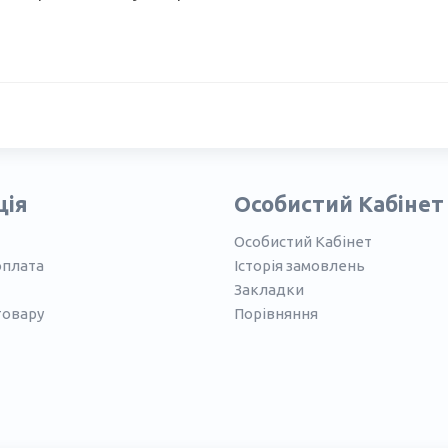
ція
Особистий Кабінет
Особистий Кабінет
оплата
Історія замовлень
Закладки
товару
Порівняння