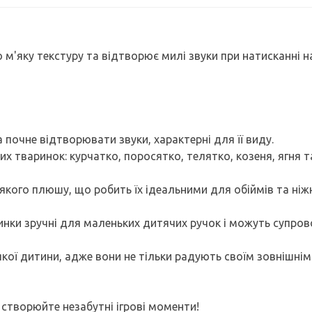
м'яку текстуру та відтворює милі звуки при натисканні н
а почне відтворювати звуки, характерні для її виду.
них тваринок: курчатко, поросятко, телятко, козеня, ягня т
м'якого плюшу, що робить їх ідеальними для обіймів та ніж
аринки зручні для маленьких дитячих ручок і можуть супр
кої дитини, адже вони не тільки радують своїм зовнішнім
і створюйте незабутні ігрові моменти!