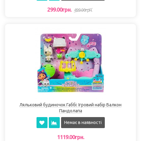
299.00грн.
499.00грн.
Ляльковий будиночок Габбі: Ігровий набір Балкон
Пандолапа
Немає в наявності
1119.00грн.