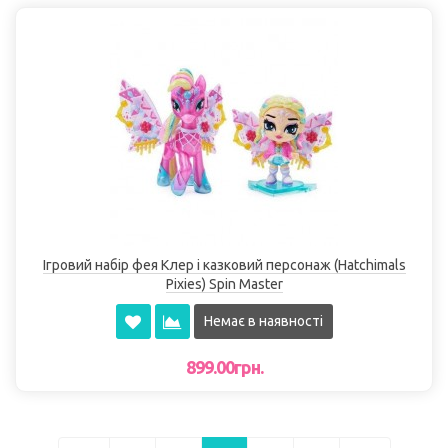
Ігровий набір фея Клер і казковий персонаж (Hatchimals
Pixies) Spin Master
Немає в наявності
899.00грн.