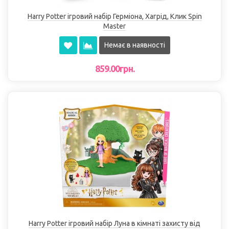
Harry Potter ігровий набір Герміона, Хагрід, Клик Spin
Master
Немає в наявності
859.00грн.
Harry Potter ігровий набір Луна в кімнаті захисту від