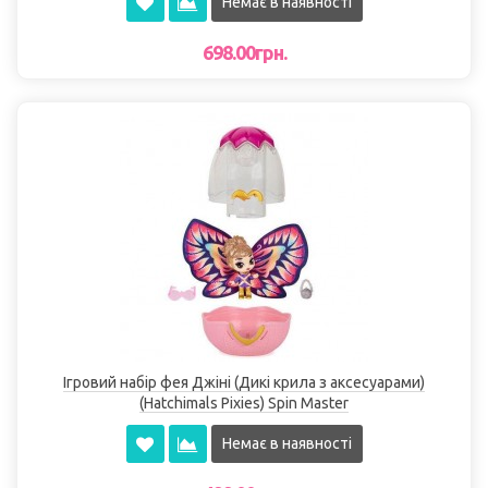
Немає в наявності
698.00грн.
Ігровий набір фея Джіні (Дикі крила з аксесуарами)
(Hatchimals Pixies) Spin Master
Немає в наявності