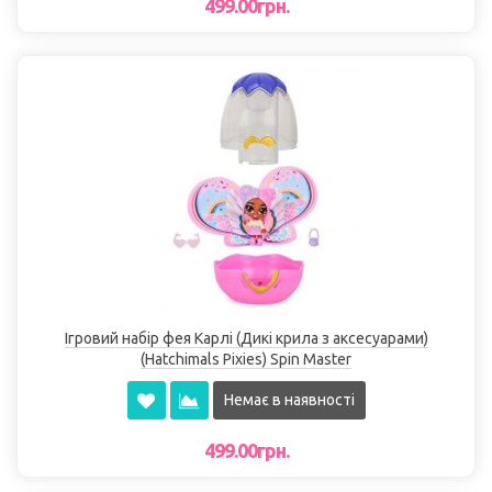
499.00грн.
Ігровий набір фея Карлі (Дикі крила з аксесуарами)
(Hatchimals Pixies) Spin Master
Немає в наявності
499.00грн.