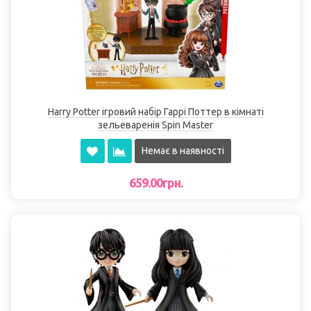
Harry Potter ігровий набір Гаррі Поттер в кімнаті
зельеваренія Spin Master
Немає в наявності
659.00грн.