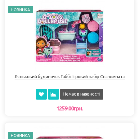
НОВИНКА
Ляльковий будиночок Габбі: Ігровий набір Спа-кімната
Немає в наявності
1259.00грн.
НОВИНКА