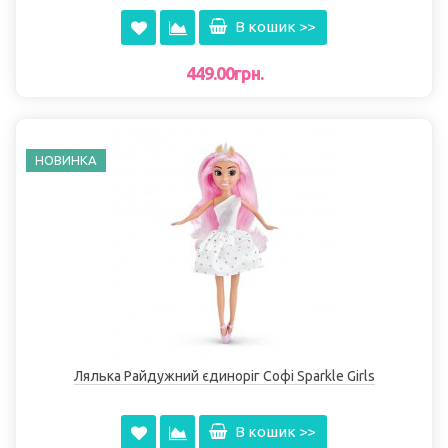
В кошик >>
449.00грн.
НОВИНКА
Лялька Райдужний єдиноріг Софі Sparkle Girls
В кошик >>