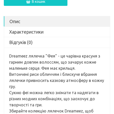
В кошик
Опис
Характеристики
Відгуків (0)
Dreameez лялечка "Фея" - це чарівна красуня з
гарним довгим волоссям, що зачарує кожне
маленьке серце. Фея має крильця.
Витончені риси обличчям і блискуче вбрання
лялечки привносить казкову атмосферу в кожну
гру.
Сукню феі можна легко знімати та надягати в
різних модних комбінаціях, що заохочує до
творчості та гри.
Збирайте колекцію лялечок Dreameez, щоб