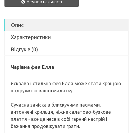
Немає в наявності
Опис
Характеристики
Відгуків (0)
Чарівна фея Елла
Яскрава і стильна фея Елла може стати кращою
подружкою вашої малятку.
Сучасна зачіска з блискучими пасмами,
витончені крильця, ніжне салатово-бузкове
плаття - все це несе в собі гарний настрій і
бажання продовжувати грати.