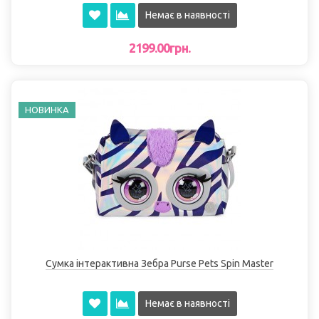
Немає в наявності
2199.00грн.
НОВИНКА
Сумка інтерактивна Зебра Purse Pets Spin Master
Немає в наявності