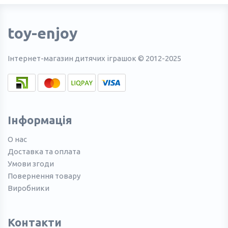
toy-enjoy
Інтернет-магазин дитячих іграшок © 2012-2025
Інформація
О нас
Доставка та оплата
Умови згоди
Повернення товару
Виробники
Контакти