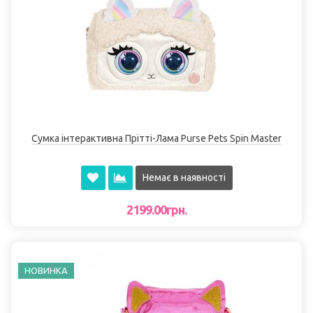
Сумка інтерактивна Прітті-Лама Purse Pets Spin Master
Немає в наявності
2199.00грн.
НОВИНКА