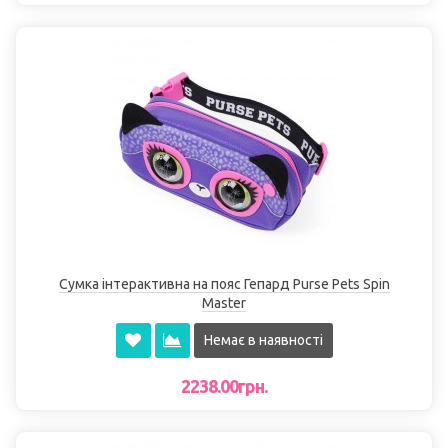
Сумка інтерактивна на пояс Гепард Purse Pets Spin
Master
Немає в наявності
2238.00грн.