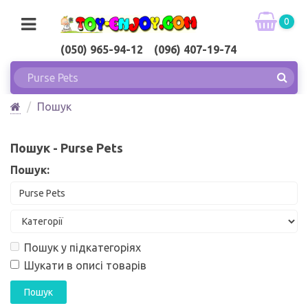
0
(050) 965-94-12 (096) 407-19-74
Пошук
Пошук - Purse Pets
Пошук:
Пошук у підкатегоріях
Шукати в описі товарів