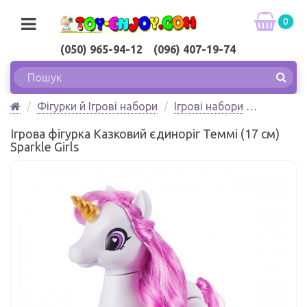
0
(050) 965-94-12 (096) 407-19-74
Фігурки й Ігрові набори
Ігрові набори
Ігрова фігурка Казковий єдиноріг Теммі (17 см)
Ігрова фігурка Казковий єдиноріг Теммі (17 см)
Sparkle Girls
Sparkle Girls