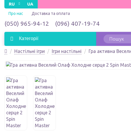
RU
UA
Про нас
Доставка та оплата
(050) 965-94-12
(096) 407-19-74
Категорії
Настільні ігри
Ігри настільні
Гра активна Весел