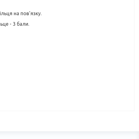
льця на пов'язку.
ьце - 3 бали.