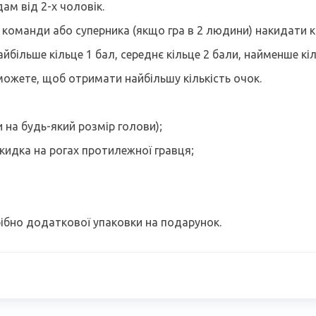
м від 2-х чоловік.
 команди або суперника (якщо гра в 2 людини) накидати кі
йбільше кільце 1 бал, середнє кільце 2 бали, найменше кіл
зможете, щоб отримати найбільшу кількість очок.
и на будь-який розмір голови);
 кидка на рогах протилежної гравця;
рібно додаткової упаковки на подарунок.