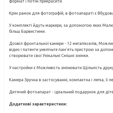
формат і потім прикрасити.
Крім рамок для фотографій, в фотоапараті є Вбудова
У комплекті йдуть маркери, за допомогою яких Малю
більш Барвистими.
Дозвіл фронтальної камери - 12 мегапікселів, Можлив
відео і патенти уиелічьте пам'ять пристрою за до
створювати свої Унікальні Смішні знімки.
У настройки є Можливість змінювати Щільність друку
Камера Зручна в застосуванні, компактна і легка, її л
Дитячий фотоапарат - ідеальний подарунок для діте
Додаткові характеристики: