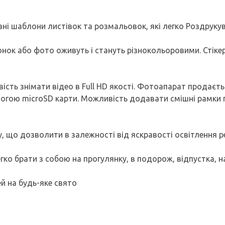
ні шаблони листівок та розмальовок, які легко Роздрукув
нок або фото оживуть і стануть різнокольоровими. Стіке
ість знімати відео в Full HD якості. Фотоапарат продаєть
помогою microSD карти. Можливість додавати смішні рамк
, що дозволити в залежності від яскравості освітлення р
егко брати з собою на прогулянку, в подорож, відпустка, н
й на будь-яке свято