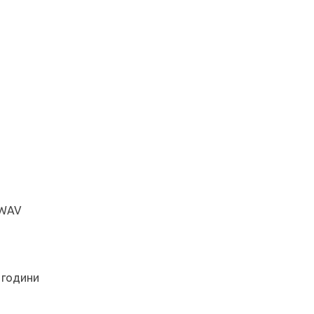
 WAV
1 години