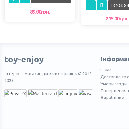
принтеру KVR-1500 
Немає в н
XOKO
89.00грн.
215.00грн.
toy-enjoy
Інформа
О нас
Інтернет-магазин дитячих іграшок © 2012-
Доставка та 
2025
Умови згоди
Повернення 
Виробники