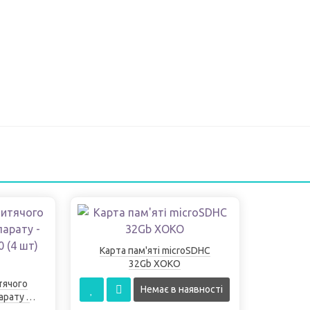
Карта пам'яті microSDHC
32Gb XOKO
тячого
Немає в наявності
рату -