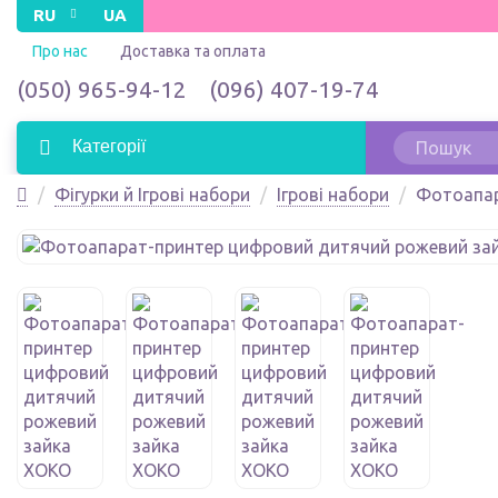
RU
UA
Про нас
Доставка та оплата
(050) 965-94-12
(096) 407-19-74
Категорії
Фігурки й Ігрові набори
Ігрові набори
Фотоапар