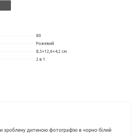
80
Рожевий
8,5×12,6×4,2 см
2 в 1
и зроблену дитиною фотографію в чорно-білий