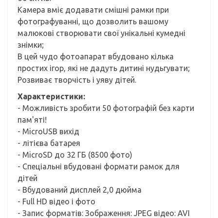
Камера вміє додавати смішні рамки при
фотографуванні, що дозволить вашому
малюкові створювати свої унікальні кумедні
знімки;
В цей чудо фотоапарат вбудовано кілька
простих ігор, які не дадуть дитині нудьгувати;
Розвиває творчість і уяву дітей.
Характеристики:
- Можливість зробити 50 фотографій без карти
пам'яті!
- MicroUSB вихід
- літієва батарея
- MicroSD до 32 ГБ (8500 фото)
- Спеціальні вбудовані формати рамок для
дітей
- Вбудований дисплей 2,0 дюйма
- Full HD відео і фото
- Запис форматів: Зображення: JPEG відео: AVI