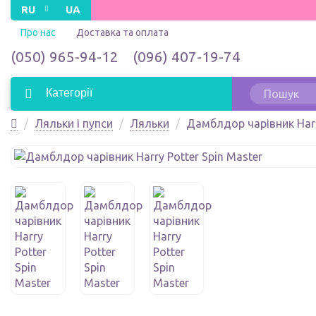
RU
UA
Про нас
Доставка та оплата
(050) 965-94-12
(096) 407-19-74
Категорії
Ляльки і пупси
Ляльки
Дамблдор чарівник Harry