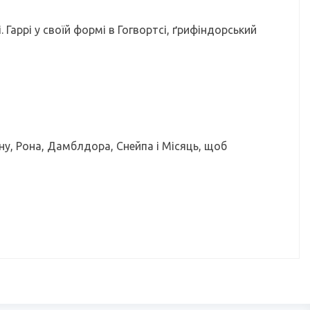
 Гаррі у своїй формі в Гогвортсі, ґрифіндорський
ону, Рона, Дамблдора, Снейпа і Місяць, щоб