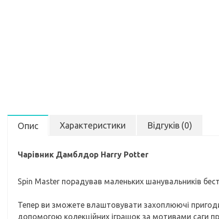
Характеристики
Відгуків (0)
Опис
Чарівник Дамблдор Harry Potter
Spin Master порадував маленьких шанувальників бестс
Тепер ви зможете влаштовувати захоплюючі пригоди з
допомогою колекційних іграшок за мотивами саги пр