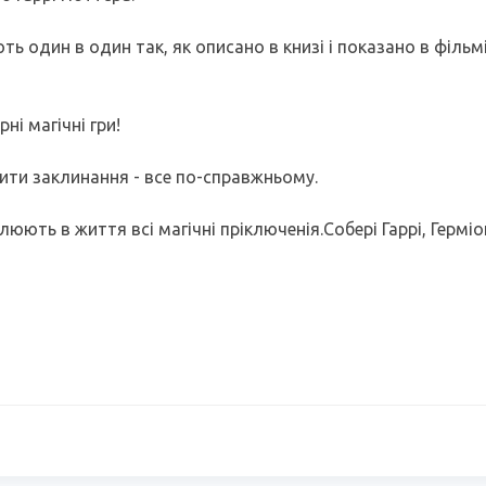
 один в один так, як описано в книзі і показано в фільмі.
і магічні гри!
вити заклинання - все по-справжньому.
юють в життя всі магічні пріключенія.Собері Гаррі, Гермі