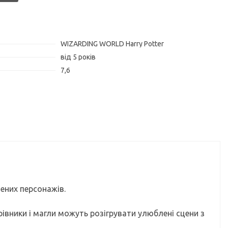
WIZARDING WORLD Harry Potter
від 5 років
7,6
лених персонажів.
івники і магли можуть розігрувати улюблені сцени з