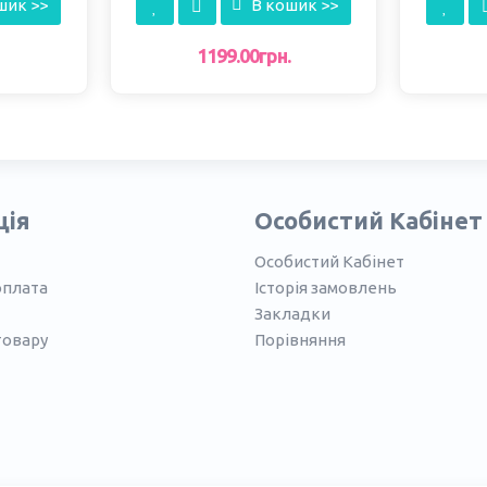
шик >>
В кошик >>
1199.00грн.
ція
Особистий Кабінет
Особистий Кабінет
оплата
Історія замовлень
Закладки
товару
Порівняння