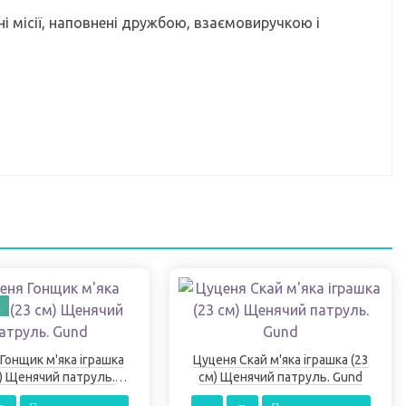
і місії, наповнені дружбою, взаємовиручкою і
А
Гонщик м'яка іграшка
Цуценя Скай м'яка іграшка (23
м) Щенячий патруль.
см) Щенячий патруль. Gund
Gund