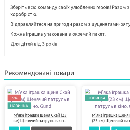
Зберіть всю команду своїх улюблених героїв! Разом 
хоробрістю.
Відправляйтеся на пригоди разом з цуценятами-рят
Кожна іграшка упакована в окремий пакет.
Для дітей від 3 років.
Рекомендовані товари
-9%
НОВИНКА
НОВИНКА
М'яка іграшка щеня Скай (23
М'яка іграшка щеня
см) Щенячий патруль в кіно.
(23 см) Щенячий па
Gund
кіно. Gund