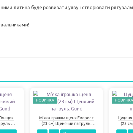
з ними дитина буде розвивати уяву і створювати рятувальн
увальниками!
НОВИНКА
НОВИНК
 Гонщик
М'яка іграшка щеня Еверест
Цуценя 
труль в
(23 см) Щенячий патруль.
(23 с
Gund