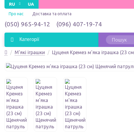
RU
UA
Про нас
Доставка та оплата
(050) 965-94-12
(096) 407-19-74
Категорії
М'які іграшки
Цуценя Кремез м'яка іграшка (23 с