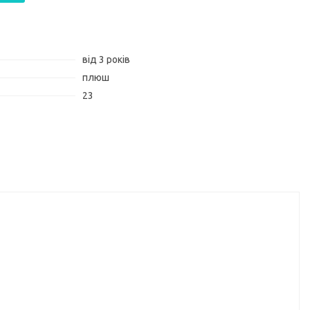
від 3 років
плюш
23