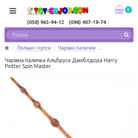
0
(050) 965-94-12 (096) 407-19-74
Ляльки і пупси
Чарівні палички
Чарівна паличка Альбруса Дамблдора Harry Potter
Чарівна паличка Альбруса Дамблдора Harry
Spin Master
Potter Spin Master